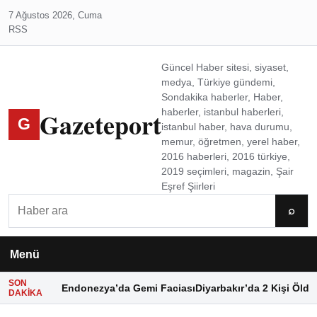
7 Ağustos 2026, Cuma
RSS
Güncel Haber sitesi, siyaset,
medya, Türkiye gündemi,
Sondakika haberler, Haber,
Gazeteport
haberler, istanbul haberleri,
G
istanbul haber, hava durumu,
memur, öğretmen, yerel haber,
2016 haberleri, 2016 türkiye,
2019 seçimleri, magazin, Şair
Eşref Şiirleri
Ara
⌕
Menü
SON
Endonezya’da Gemi Faciası
Diyarbakır’da 2 Kişi Öldü
DAKIKA