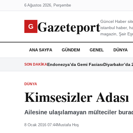
6 Ağustos 2026, Perşembe
Gazeteport
Güncel Haber site
G
istanbul haber, h
magazin, Şair Eşre
ANA SAYFA
GÜNDEM
GENEL
DÜNYA
Endonezya’da Gemi Faciası
Diyarbakır’da 
SON DAKIKA
DÜNYA
Kimsesizler Adası
Ailesine ulaşılamayan mülteciler bur
8 Ocak 2016 07:44
Mustafa Hoş