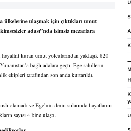
U
S
 ülkelerine ulaşmak için çıktıkları umut
kimsesizler adası”nda isimsiz mezarlara
A
K
ın hayalini kuran umut yolcularından yaklaşık 820
Yunanistan’a bağlı adalara geçti. Ege sahillerin
M
lik ekipleri tarafından son anda kurtarıldı.
H
K
y
nslı olamadı ve Ege’nin derin sularında hayatlarını
arın sayısı 4 bine ulaştı.
U
ediliyorlar
S