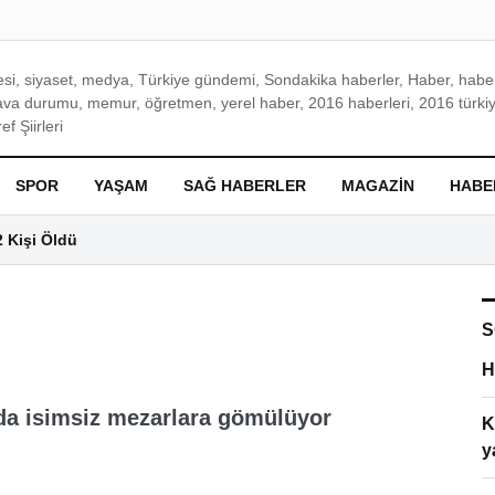
si, siyaset, medya, Türkiye gündemi, Sondakika haberler, Haber, haberl
ava durumu, memur, öğretmen, yerel haber, 2016 haberleri, 2016 türkiy
f Şiirleri
SPOR
YAŞAM
SAĞ HABERLER
MAGAZIN
HABE
2 Kişi Öldü
S
H
ada isimsiz mezarlara gömülüyor
K
y