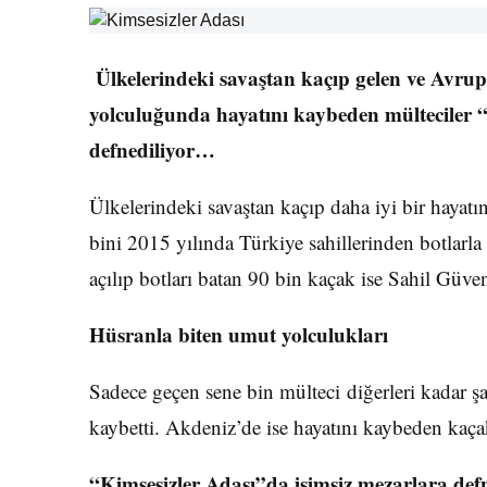
Ülkelerindeki savaştan kaçıp gelen ve Avrupa
yolculuğunda hayatını kaybeden mülteciler “
defnediliyor…
Ülkelerindeki savaştan kaçıp daha iyi bir hayat
bini 2015 yılında Türkiye sahillerinden botlarla 
açılıp botları batan 90 bin kaçak ise Sahil Güven
Hüsranla biten umut yolculukları
Sadece geçen sene bin mülteci diğerleri kadar şa
kaybetti. Akdeniz’de ise hayatını kaybeden kaçakl
“Kimsesizler Adası”da isimsiz mezarlara defn