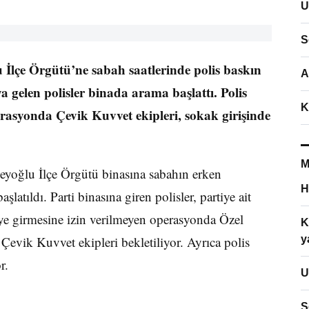
U
S
İlçe Örgütü’ne sabah saatlerinde polis baskın
A
ya gelen polisler binada arama başlattı. Polis
K
erasyonda Çevik Kuvvet ekipleri, sokak girişinde
M
yoğlu İlçe Örgütü binasına sabahın erken
H
latıldı. Parti binasına giren polisler, partiye ait
eriye girmesine izin verilmeyen operasyonda Özel
K
 Çevik Kuvvet ekipleri bekletiliyor. Ayrıca polis
y
r.
U
S