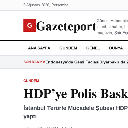
6 Ağustos 2026, Perşembe
Gazeteport
Güncel Haber site
G
istanbul haber, h
magazin, Şair Eşre
ANA SAYFA
GÜNDEM
GENEL
DÜNYA
Endonezya’da Gemi Faciası
Diyarbakır’da 
SON DAKIKA
GÜNDEM
HDP’ye Polis Bask
İstanbul Terörle Mücadele Şubesi HDP
yaptı