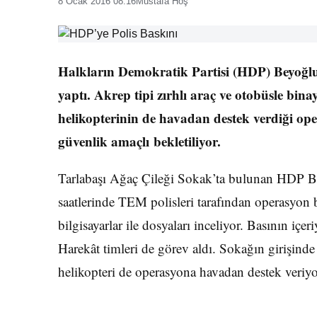
8 Ocak 2016 08:16
Mustafa Hoş
Halkların Demokratik Partisi (HDP) Beyoğlu 
yaptı. Akrep tipi zırhlı araç ve otobüsle bina
helikopterinin de havadan destek verdiği op
güvenlik amaçlı bekletiliyor.
Tarlabaşı Ağaç Çileği Sokak’ta bulunan HDP Be
saatlerinde TEM polisleri tarafından operasyon baş
bilgisayarlar ile dosyaları inceliyor. Basının iç
Harekât timleri de görev aldı. Sokağın girişinde
helikopteri de operasyona havadan destek veriyo