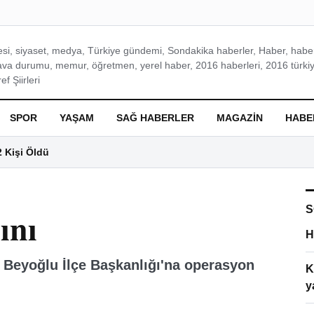
si, siyaset, medya, Türkiye gündemi, Sondakika haberler, Haber, haberl
ava durumu, memur, öğretmen, yerel haber, 2016 haberleri, 2016 türkiy
f Şiirleri
SPOR
YAŞAM
SAĞ HABERLER
MAGAZIN
HABE
2 Kişi Öldü
S
ını
H
 Beyoğlu İlçe Başkanlığı'na operasyon
K
y