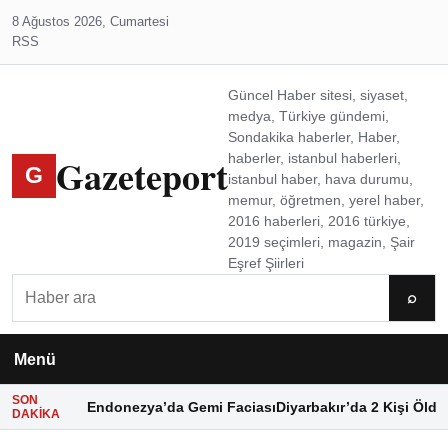
8 Ağustos 2026, Cumartesi
RSS
Güncel Haber sitesi, siyaset,
medya, Türkiye gündemi,
Sondakika haberler, Haber,
Gazeteport
haberler, istanbul haberleri,
G
istanbul haber, hava durumu,
memur, öğretmen, yerel haber,
2016 haberleri, 2016 türkiye,
2019 seçimleri, magazin, Şair
Eşref Şiirleri
Ara
⌕
Menü
SON
Endonezya’da Gemi Faciası
Diyarbakır’da 2 Kişi Öldü
DAKIKA