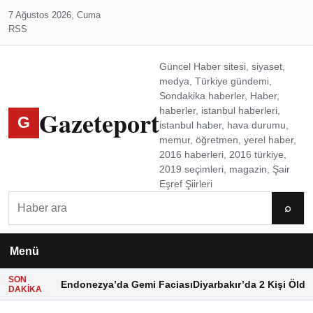
7 Ağustos 2026, Cuma
RSS
Güncel Haber sitesi, siyaset,
medya, Türkiye gündemi,
Sondakika haberler, Haber,
Gazeteport
haberler, istanbul haberleri,
G
istanbul haber, hava durumu,
memur, öğretmen, yerel haber,
2016 haberleri, 2016 türkiye,
2019 seçimleri, magazin, Şair
Eşref Şiirleri
Ara
⌕
Menü
SON
Endonezya’da Gemi Faciası
Diyarbakır’da 2 Kişi Öldü
DAKIKA