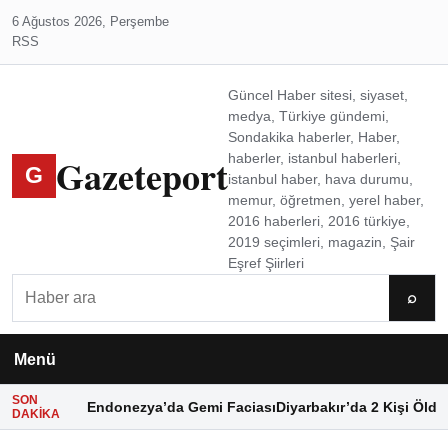
6 Ağustos 2026, Perşembe
RSS
Güncel Haber sitesi, siyaset,
medya, Türkiye gündemi,
Sondakika haberler, Haber,
Gazeteport
haberler, istanbul haberleri,
G
istanbul haber, hava durumu,
memur, öğretmen, yerel haber,
2016 haberleri, 2016 türkiye,
2019 seçimleri, magazin, Şair
Eşref Şiirleri
Ara
⌕
Menü
SON
Endonezya’da Gemi Faciası
Diyarbakır’da 2 Kişi Öldü
DAKIKA