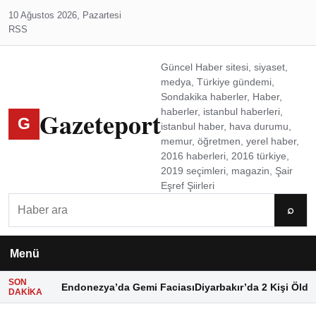
10 Ağustos 2026, Pazartesi
RSS
Güncel Haber sitesi, siyaset,
medya, Türkiye gündemi,
Sondakika haberler, Haber,
Gazeteport
haberler, istanbul haberleri,
G
istanbul haber, hava durumu,
memur, öğretmen, yerel haber,
2016 haberleri, 2016 türkiye,
2019 seçimleri, magazin, Şair
Eşref Şiirleri
Ara
⌕
Menü
SON
Endonezya’da Gemi Faciası
Diyarbakır’da 2 Kişi Öldü
DAKIKA