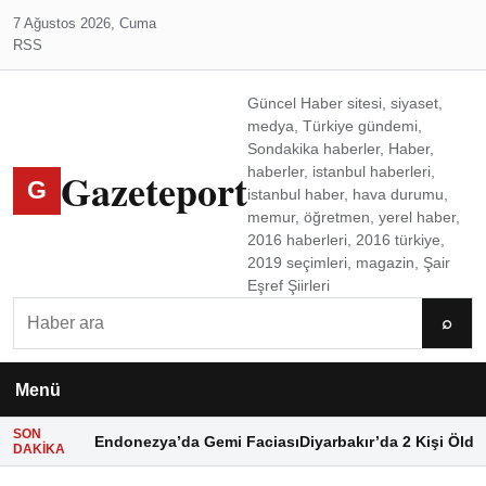
7 Ağustos 2026, Cuma
RSS
Güncel Haber sitesi, siyaset,
medya, Türkiye gündemi,
Sondakika haberler, Haber,
Gazeteport
haberler, istanbul haberleri,
G
istanbul haber, hava durumu,
memur, öğretmen, yerel haber,
2016 haberleri, 2016 türkiye,
2019 seçimleri, magazin, Şair
Eşref Şiirleri
Ara
⌕
Menü
SON
Endonezya’da Gemi Faciası
Diyarbakır’da 2 Kişi Öldü
DAKIKA