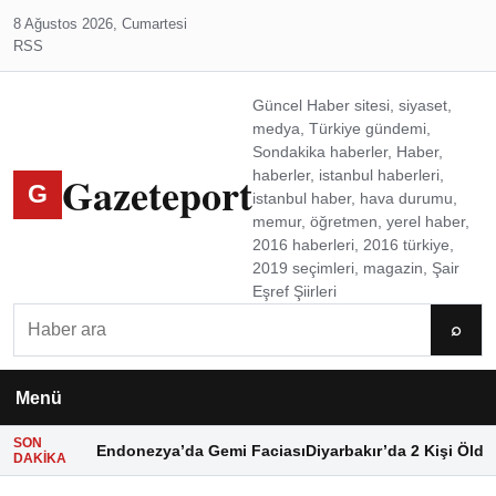
8 Ağustos 2026, Cumartesi
RSS
Güncel Haber sitesi, siyaset,
medya, Türkiye gündemi,
Sondakika haberler, Haber,
Gazeteport
haberler, istanbul haberleri,
G
istanbul haber, hava durumu,
memur, öğretmen, yerel haber,
2016 haberleri, 2016 türkiye,
2019 seçimleri, magazin, Şair
Eşref Şiirleri
Ara
⌕
Menü
SON
Endonezya’da Gemi Faciası
Diyarbakır’da 2 Kişi Öldü
DAKIKA