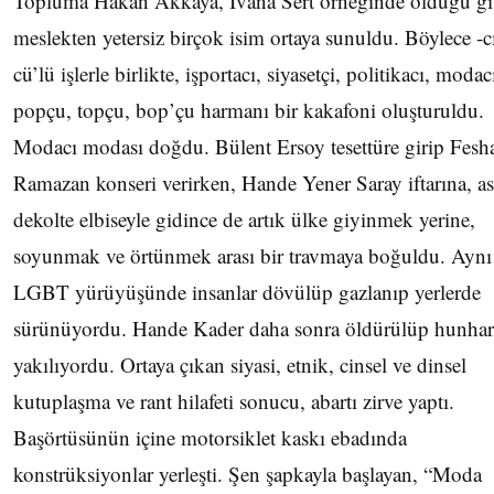
Topluma Hakan Akkaya, İvana Sert örneğinde olduğu gi
meslekten yetersiz birçok isim ortaya sunuldu. Böylece -cı’
cü’lü işlerle birlikte, işportacı, siyasetçi, politikacı, modac
popçu, topçu, bop’çu harmanı bir kakafoni oluşturuldu.
Modacı modası doğdu. Bülent Ersoy tesettüre girip Fesh
Ramazan konseri verirken, Hande Yener Saray iftarına, as
dekolte elbiseyle gidince de artık ülke giyinmek yerine,
soyunmak ve örtünmek arası bir travmaya boğuldu. Ayn
LGBT yürüyüşünde insanlar dövülüp gazlanıp yerlerde
sürünüyordu. Hande Kader daha sonra öldürülüp hunhar
yakılıyordu. Ortaya çıkan siyasi, etnik, cinsel ve dinsel
kutuplaşma ve rant hilafeti sonucu, abartı zirve yaptı.
Başörtüsünün içine motorsiklet kaskı ebadında
konstrüksiyonlar yerleşti. Şen şapkayla başlayan, “Moda