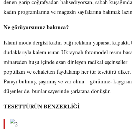
denen garip coğrafyadan bahsediyorsan, sabah kuşağında
kadın programlarına ve magazin sayfalarına bakmak lazı
Ne görüyorsunuz bakınca?
İslami moda dergisi kadın bağı reklamı yaparsa, kapakta 
dudaklarıyla kalem ısıran Ukraynalı fotomodel resmi basa
minareden huşu içinde ezan dinleyen radikal eşcinseller
popülizm ve cehaletten faydalanıp her tür tesettürü dike
Parayı bulmuş, şaşırmış ve var olma – görünme- kaygısı
düşenler de, bunlar sayesinde şarlatana dönüşür.
TESETTÜRÜN BENZERLİĞİ