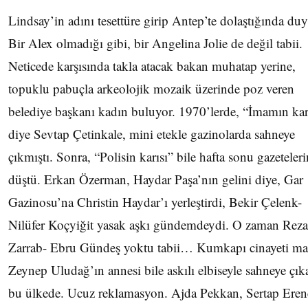
Lindsay’in adını tesettüre girip Antep’te dolaştığında d
Bir Alex olmadığı gibi, bir Angelina Jolie de değil tabii.
Neticede karşısında takla atacak bakan muhatap yerine,
topuklu pabuçla arkeolojik mozaik üzerinde poz veren
belediye başkanı kadın buluyor. 1970’lerde, “İmamın kar
diye Sevtap Çetinkale, mini etekle gazinolarda sahneye
çıkmıştı. Sonra, “Polisin karısı” bile hafta sonu gazeteler
düştü. Erkan Özerman, Haydar Paşa’nın gelini diye, Gar
Gazinosu’na Christin Haydar’ı yerleştirdi, Bekir Çelenk-
Nilüfer Koçyiğit yasak aşkı gündemdeydi. O zaman Reza
Zarrab- Ebru Gündeş yoktu tabii… Kumkapı cinayeti m
Zeynep Uludağ’ın annesi bile askılı elbiseyle sahneye çıka
bu ülkede. Ucuz reklamasyon. Ajda Pekkan, Sertap Eren