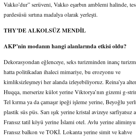
Vakko’dur” serüveni, Vakko eşarbın amblemi halinde, tes
pardesüsü sırtına madalya olarak yerleşti.
THY’DE ALKOLSÜZ MENDİL
AKP’nin modanın hangi alanlarında etkisi oldu?
Dekorasyondan eğlenceye, seks turizminden inanç turizm
hatta politikadan ihaleci mimariye, bu erozyonu ve
kimliksizleşmeyi her alanda izleyebiliyoruz. Reina’ya alter
Huqqa, merserize külot yerine Viktorya’nın gizemi g-stri
Tel kırma ya da çamaşır ipeği işleme yerine, Beyoğlu yerli
plastik süs püs. Sarı ışık yerine kristal avizeye sarfiyatsız
Fransız tatil köyü yerine İslami otel. Avlu yerine aliminy
Fransız balkon ve TOKİ. Lokanta yerine simit ve kahve