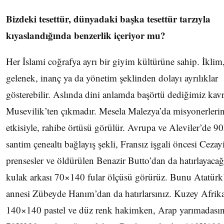
Bizdeki tesettür, dünyadaki başka tesettür tarzıyla
kıyaslandığında benzerlik içeriyor mu?
Her İslami coğrafya ayrı bir giyim kültürüne sahip. İklim
gelenek, inanç ya da yönetim şeklinden dolayı ayrılıklar
gösterebilir. Aslında dini anlamda başörtü dediğimiz ka
Musevilik’ten çıkmadır. Mesela Malezya’da misyonerleri
etkisiyle, rahibe örtüsü görülür. Avrupa ve Aleviler’de 
santim çenealtı bağlayış şekli, Fransız işgali öncesi Cezayi
prensesler ve öldürülen Benazir Butto’dan da hatırlayacağ
kulak arkası 70×140 fular ölçüsü görürüz. Bunu Atatürk
annesi Zübeyde Hanım’dan da hatırlarsınız. Kuzey Afrik
140×140 pastel ve düz renk hakimken, Arap yarımadası