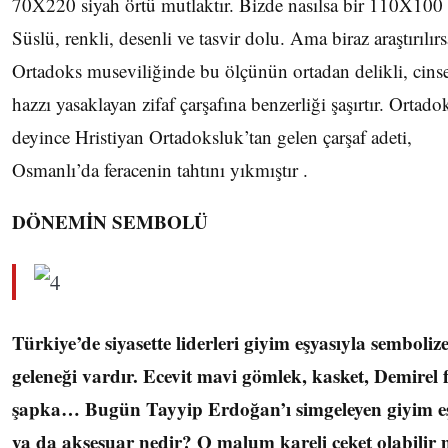
70X220 siyah örtü mutlaktır. Bizde nasılsa bir 110X100 
Süslü, renkli, desenli ve tasvir dolu. Ama biraz araştırılırs
Ortadoks museviliğinde bu ölçünün ortadan delikli, cins
hazzı yasaklayan zifaf çarşafına benzerliği şaşırtır. Ortado
deyince Hristiyan Ortadoksluk’tan gelen çarşaf adeti,
Osmanlı’da feracenin tahtını yıkmıştır .
DÖNEMİN SEMBOLÜ
Türkiye’de siyasette liderleri giyim eşyasıyla semboliz
geleneği vardır. Ecevit mavi gömlek, kasket, Demirel 
şapka… Bugün Tayyip Erdoğan’ı simgeleyen giyim e
ya da aksesuar nedir? O malum kareli ceket olabilir 