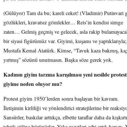
(Gülüyor) Tam da bu; kareli ceket! (Vladimir) Putinvari 
gözlükleri, kravatsız gömlekler… Reis’in kendisi simge
zaten… Gelmiş geçmiş ve gelecek, asla rakip bulamayaca
bir siyasi figürümüz var. Giyimi, kuşamı ve yaptıklarıyla;
Mustafa Kemal Atatürk. Kimse, “Tavuk kaza bakmış, kıç
yırtmış” sözünü unutmasın. Başka söze gerek yok.
Kadının giyim tarzına karışılması yeni nesilde protest
giyime neden oluyor mu?
Protest giyim 1950’lerden sonra başlayan bir kavram.
İletişimin kirliliği ve yönlendirici stratejilerine bir reaksiy
Sansürler, baskılar arttıkça, elbette taraflar daha da kışkırtı
tahrik stiline bürünürler. Yaka rozetleri gibi artık herşey.