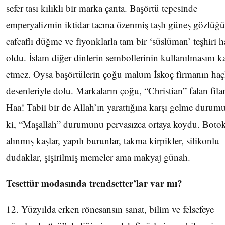
sefer tası kılıklı bir marka çanta. Başörtü tepesinde
emperyalizmin iktidar tacına özenmiş taşlı güneş gözlüğü
cafcaflı düğme ve fiyonklarla tam bir ‘süslüman’ teşhiri 
oldu. İslam diğer dinlerin sembollerinin kullanılmasını k
etmez. Oysa başörtülerin çoğu malum İskoç firmanın haç
desenleriyle dolu. Markaların çoğu, “Christian” falan fila
Haa! Tabii bir de Allah’ın yarattığına karşı gelme durum
ki, “Maşallah” durumunu pervasızca ortaya koydu. Botok
alınmış kaşlar, yapılı burunlar, takma kirpikler, silikonlu
dudaklar, şişirilmiş memeler ama makyaj günah.
Tesettür modasında trendsetter’lar var mı?
12. Yüzyılda erken rönesansın sanat, bilim ve felsefeye