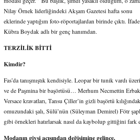
modası geçer.’’ Bu başlık, şimdi yasaklı olduğum, o zam
Nilay Örnek liderliğindeki Akşam Gazetesi hafta sonu
eklerinde yaptığım foto-röportajlardan birinde çıktı. İfade
Kübra Boydak adlı bir genç hanımdan.
TERZİLİK BİTTİ
Kimdir?
Fas’da tanışmıştık kendisiyle. Leopar bir tunik vardı üzer
ve de Paşmina bir başörtüsü… Merhum Necmettin Erbak
Versace kravatları, Tansu Çiller’in gizli başörtü kılığındak
omuzundaki şalı, Sülü’nün (Süleyman Demirel) Fötr şap
gibi örnekleri hatırlarsak nasıl da kaybolup gittiğini fark 
Modanın giysi açısından değişimine gelince.