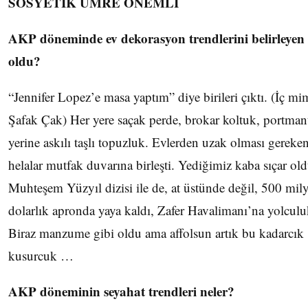
SOSYETİK UMRE ÖNEMLİ
AKP döneminde ev dekorasyon trendlerini belirleyen
oldu?
“Jennifer Lopez’e masa yaptım” diye birileri çıktı. (İç mi
Şafak Çak) Her yere saçak perde, brokar koltuk, portman
yerine askılı taşlı topuzluk. Evlerden uzak olması gereke
helalar mutfak duvarına birleşti. Yediğimiz kaba sıçar ol
Muhteşem Yüzyıl dizisi ile de, at üstünde değil, 500 mil
dolarlık apronda yaya kaldı, Zafer Havalimanı’na yolculu
Biraz manzume gibi oldu ama affolsun artık bu kadarcık
kusurcuk …
AKP döneminin seyahat trendleri neler?