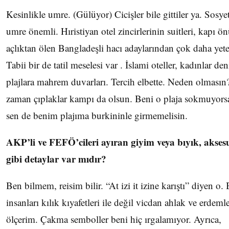
Kesinlikle umre. (Gülüyor) Cicişler bile gittiler ya. Sosye
umre önemli. Hıristiyan otel zincirlerinin suitleri, kapı ö
açlıktan ölen Bangladeşli hacı adaylarından çok daha yeter
Tabii bir de tatil meselesi var . İslami oteller, kadınlar den
plajlara mahrem duvarları. Tercih elbette. Neden olmasın
zaman çıplaklar kampı da olsun. Beni o plaja sokmuyors
sen de benim plajıma burkininle girmemelisin.
AKP’li ve FEFÖ’cileri ayıran giyim veya bıyık, akses
gibi detaylar var mıdır?
Ben bilmem, reisim bilir. “At izi it izine karıştı” diyen o.
insanları kılık kıyafetleri ile değil vicdan ahlak ve erdemle
ölçerim. Çakma semboller beni hiç ırgalamıyor. Ayrıca,