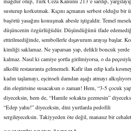
mağdur olup, Türk Ceza Kanunu 213’e sarılıp, yargılayı
susturup korkutmak. Kıçını açmanın serbest olduğu bir ü
başörtü yasağını konuşmak abesle iştigaldir. Temel mesel
düşüncenin özgürlüğüdür. Düşündüğünü ifade edemediğ
ettirilmediğinde, sembollerle dışavurum arayışı başlar. K
kimliği saklamaz. Ne yaparsan yap, delikli boncuk yerde
kalmaz. Nasıl ki camiye şortla girilmiyorsa, o da peçesiyl
alkollü restauranta gelmemeli. Kafir ilan edip kafa kesmey
kadın taşlamayı, eşcinseli damdan aşağı atmayı alkışlıyor
din eleştirisine susacaksın o zaman! Hem, “3-5 çocuk ya
diyeceksin, hem de, “Hamile sokakta gezmesin” diyeceks
“Edep yahu!” diyeceksin, dini yurtlarda pedofili
sergileyeceksin. Takiyyeden öte değil, manasız bir cehal