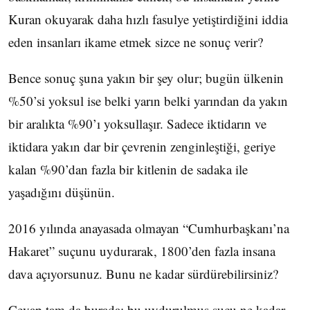
Kuran okuyarak daha hızlı fasulye yetiştirdiğini iddia
eden insanları ikame etmek sizce ne sonuç verir?
Bence sonuç şuna yakın bir şey olur; bugün ülkenin
%50’si yoksul ise belki yarın belki yarından da yakın
bir aralıkta %90’ı yoksullaşır. Sadece iktidarın ve
iktidara yakın dar bir çevrenin zenginleştiği, geriye
kalan %90’dan fazla bir kitlenin de sadaka ile
yaşadığını düşünün.
2016 yılında anayasada olmayan “Cumhurbaşkanı’na
Hakaret” suçunu uydurarak, 1800’den fazla insana
dava açıyorsunuz. Bunu ne kadar sürdürebilirsiniz?
Cevap tam da burada; bu uydurulmuş suçu ne kadar