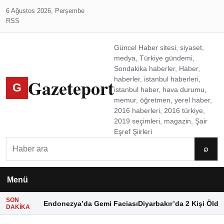
6 Ağustos 2026, Perşembe
RSS
Güncel Haber sitesi, siyaset,
medya, Türkiye gündemi,
Sondakika haberler, Haber,
Gazeteport
haberler, istanbul haberleri,
G
istanbul haber, hava durumu,
memur, öğretmen, yerel haber,
2016 haberleri, 2016 türkiye,
2019 seçimleri, magazin, Şair
Eşref Şiirleri
Ara
⌕
Menü
SON
Endonezya’da Gemi Faciası
Diyarbakır’da 2 Kişi Öldü
DAKIKA