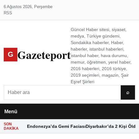
6 Ağustos 2026, Perşembe
RSS
Güncel Haber sitesi, siyaset,
medya, Türkiye gündemi,
Sondakika haberler, Haber,
Gazeteport
haberler, istanbul haberleri,
G
istanbul haber, hava durumu,
memur, öğretmen, yerel haber,
2016 haberleri, 2016 türkiye,
2019 seçimleri, magazin, Şair
Eşref Şiirleri
Ara
⌕
Menü
SON
Endonezya’da Gemi Faciası
Diyarbakır’da 2 Kişi Öldü
DAKIKA