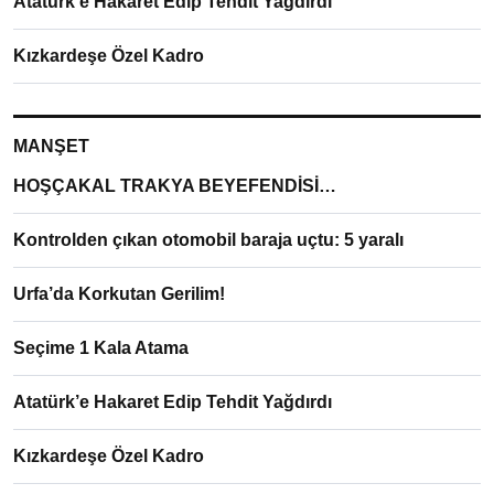
Atatürk’e Hakaret Edip Tehdit Yağdırdı
Kızkardeşe Özel Kadro
MANŞET
HOŞÇAKAL TRAKYA BEYEFENDİSİ…
Kontrolden çıkan otomobil baraja uçtu: 5 yaralı
Urfa’da Korkutan Gerilim!
Seçime 1 Kala Atama
Atatürk’e Hakaret Edip Tehdit Yağdırdı
Kızkardeşe Özel Kadro