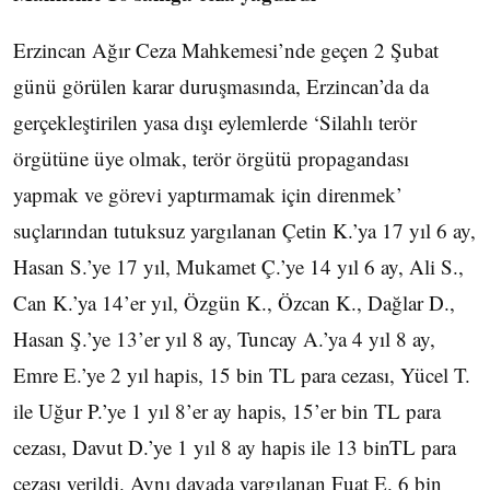
Erzincan Ağır Ceza Mahkemesi’nde geçen 2 Şubat
günü görülen karar duruşmasında, Erzincan’da da
gerçekleştirilen yasa dışı eylemlerde ‘Silahlı terör
örgütüne üye olmak, terör örgütü propagandası
yapmak ve görevi yaptırmamak için direnmek’
suçlarından tutuksuz yargılanan Çetin K.’ya 17 yıl 6 ay,
Hasan S.’ye 17 yıl, Mukamet Ç.’ye 14 yıl 6 ay, Ali S.,
Can K.’ya 14’er yıl, Özgün K., Özcan K., Dağlar D.,
Hasan Ş.’ye 13’er yıl 8 ay, Tuncay A.’ya 4 yıl 8 ay,
Emre E.’ye 2 yıl hapis, 15 bin TL para cezası, Yücel T.
ile Uğur P.’ye 1 yıl 8’er ay hapis, 15’er bin TL para
cezası, Davut D.’ye 1 yıl 8 ay hapis ile 13 binTL para
cezası verildi. Aynı davada yargılanan Fuat E. 6 bin