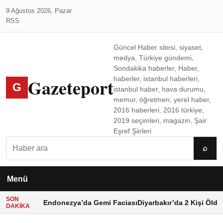
9 Ağustos 2026, Pazar
RSS
Güncel Haber sitesi, siyaset,
medya, Türkiye gündemi,
Sondakika haberler, Haber,
Gazeteport
haberler, istanbul haberleri,
G
istanbul haber, hava durumu,
memur, öğretmen, yerel haber,
2016 haberleri, 2016 türkiye,
2019 seçimleri, magazin, Şair
Eşref Şiirleri
Ara
⌕
Menü
SON
Endonezya’da Gemi Faciası
Diyarbakır’da 2 Kişi Öldü
DAKIKA