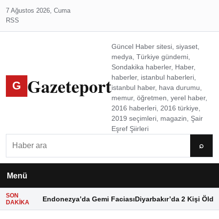
7 Ağustos 2026, Cuma
RSS
Güncel Haber sitesi, siyaset,
medya, Türkiye gündemi,
Sondakika haberler, Haber,
Gazeteport
haberler, istanbul haberleri,
G
istanbul haber, hava durumu,
memur, öğretmen, yerel haber,
2016 haberleri, 2016 türkiye,
2019 seçimleri, magazin, Şair
Eşref Şiirleri
Ara
⌕
Menü
SON
Endonezya’da Gemi Faciası
Diyarbakır’da 2 Kişi Öldü
DAKIKA