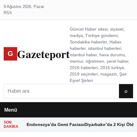
9 Ağustos 2026, Pazar
RSS
Güncel Haber sitesi, siyaset,
medya, Türkiye gündemi,
Sondakika haberler, Haber,
Gazeteport
haberler, istanbul haberleri,
G
istanbul haber, hava durumu,
memur, öğretmen, yerel haber,
2016 haberleri, 2016 türkiye,
2019 seçimleri, magazin, Şair
Eşref Şiirleri
Ara
⌕
Menü
SON
Endonezya’da Gemi Faciası
Diyarbakır’da 2 Kişi Öldü
DAKIKA