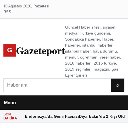
10 Ağustos 2026, Pazartesi
RSS
Güncel Haber sitesi, siyaset,
medya, Türkiye gündemi,
Sondakika haberler, Haber,
Gazeteport
haberler, istanbul haberleri,
G
istanbul haber, hava durumu,
memur, öğretmen, yerel haber,
2016 haberleri, 2016 türkiye,
2019 seçimleri, magazin, Şair
Eşref Şiirleri
Ara
⌕
Menü
SON
Endonezya’da Gemi Faciası
Diyarbakır’da 2 Kişi Öldü
DAKIKA