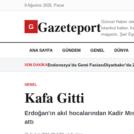
9 Ağustos 2026, Pazar
Gazeteport
Güncel Haber site
G
istanbul haber, h
magazin, Şair Eşre
ANA SAYFA
GÜNDEM
GENEL
DÜNYA
Endonezya’da Gemi Faciası
Diyarbakır’da 
SON DAKIKA
GENEL
Kafa Gitti
Erdoğan'ın akıl hocalarından Kadir Mı
attı