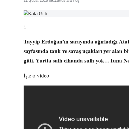
21 Şubat 2016 09:13
Mustafa Hoş
1
Tayyip Erdoğan’ın sarayında ağırladığı At
sayfasında tank ve savaş uçakları yer alan 
gitti. Yurtta sulh cihanda sulh yok…Tuna N
İşte o video