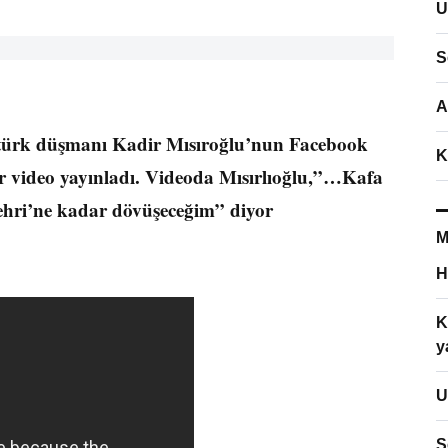
U
S
A
atürk düşmanı Kadir Mısıroğlu’nun Facebook
K
bir video yayınladı. Videoda Mısırlıoğlu,”…Kafa
ehri’ne kadar dövüşeceğim” diyor
M
H
K
y
U
S