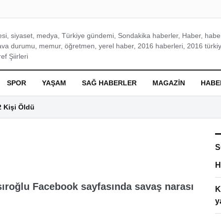
si, siyaset, medya, Türkiye gündemi, Sondakika haberler, Haber, haberl
ava durumu, memur, öğretmen, yerel haber, 2016 haberleri, 2016 türkiy
f Şiirleri
SPOR
YAŞAM
SAĞ HABERLER
MAGAZIN
HABE
2 Kişi Öldü
S
H
sıroğlu Facebook sayfasında savaş narası
K
y