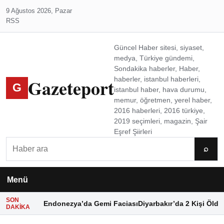
9 Ağustos 2026, Pazar
RSS
Güncel Haber sitesi, siyaset,
medya, Türkiye gündemi,
Sondakika haberler, Haber,
Gazeteport
haberler, istanbul haberleri,
G
istanbul haber, hava durumu,
memur, öğretmen, yerel haber,
2016 haberleri, 2016 türkiye,
2019 seçimleri, magazin, Şair
Eşref Şiirleri
Ara
⌕
Menü
SON
Endonezya’da Gemi Faciası
Diyarbakır’da 2 Kişi Öldü
DAKIKA