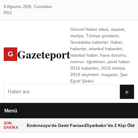
8 Ağustos 2026, Cumartesi
RSS
Güncel Haber sitesi, siyaset,
medya, Türkiye gündemi,
Sondakika haberler, Haber,
Gazeteport
haberler, istanbul haberleri,
G
istanbul haber, hava durumu,
memur, öğretmen, yerel haber,
2016 haberleri, 2016 türkiye,
2019 seçimleri, magazin, Şair
Eşref Şiirleri
Ara
⌕
Menü
SON
Endonezya’da Gemi Faciası
Diyarbakır’da 2 Kişi Öldü
DAKIKA