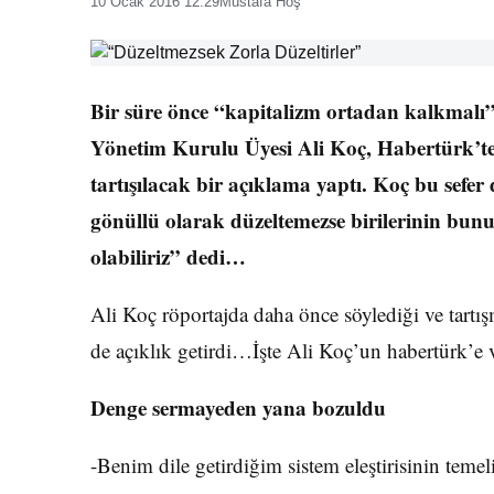
10 Ocak 2016 12:29
Mustafa Hoş
Bir süre önce “kapitalizm ortadan kalkmalı”
Yönetim Kurulu Üyesi Ali Koç, Habertürk’te
tartışılacak bir açıklama yaptı. Koç bu sefer d
gönüllü olarak düzeltemezse birilerinin bun
olabiliriz” dedi…
Ali Koç röportajda daha önce söylediği ve tartış
de açıklık getirdi…İşte Ali Koç’un habertürk’e 
Denge sermayeden yana bozuldu
-Benim dile getirdiğim sistem eleştirisinin teme