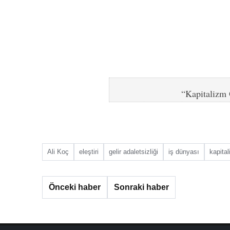
“Kapitalizm
Ali Koç
eleştiri
gelir adaletsizliği
iş dünyası
kapita
Önceki haber
Sonraki haber