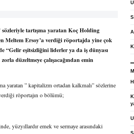
U
S
 sözleriyle tartışma yaratan Koç Holding
A
n Meltem Ersoy’a verdiği röportajda yine çok
K
e “Gelir eşitsizliğini liderler ya da iş dünyası
u zorla düzeltmeye çalışacağından emin
M
H
ma yaratan ” kapitalizm ortadan kalkmalı” sözlerine
verdiği röportajın o bölümü;
K
y
U
linde, yüzyıllardır emek ve sermaye arasındaki
S