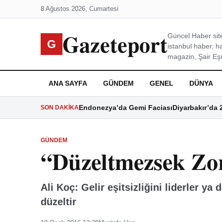
8 Ağustos 2026, Cumartesi
Gazeteport
Güncel Haber site
G
istanbul haber, h
magazin, Şair Eşre
ANA SAYFA
GÜNDEM
GENEL
DÜNYA
Endonezya’da Gemi Faciası
Diyarbakır’da 
SON DAKIKA
GÜNDEM
“Düzeltmezsek Zor
Ali Koç: Gelir eşitsizliğini liderler ya
düzeltir