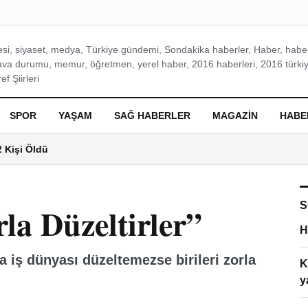
si, siyaset, medya, Türkiye gündemi, Sondakika haberler, Haber, haberl
ava durumu, memur, öğretmen, yerel haber, 2016 haberleri, 2016 türkiy
f Şiirleri
SPOR
YAŞAM
SAĞ HABERLER
MAGAZIN
HABE
2 Kişi Öldü
S
la Düzeltirler”
H
 da iş dünyası düzeltemezse birileri zorla
K
y