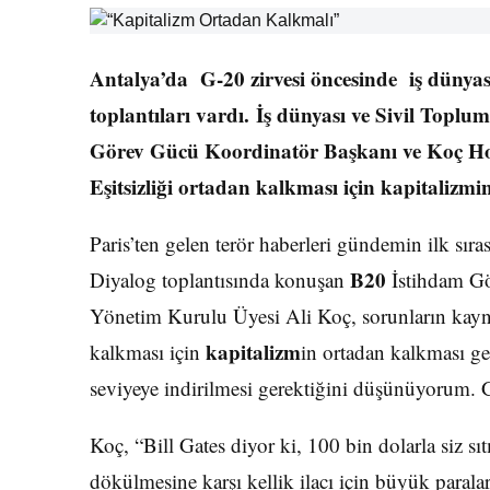
Antalya’da G-20 zirvesi öncesinde iş dünyas
toplantıları vardı. İş dünyası ve Sivil Topl
Görev Gücü Koordinatör Başkanı ve Koç Ho
Eşitsizliği ortadan kalkması için kapitalizmi
Paris’ten gelen terör haberleri gündemin ilk sıra
B20
Diyalog toplantısında konuşan
İstihdam Gö
Yönetim Kurulu Üyesi Ali Koç, sorunların kayna
kapitalizm
kalkması için
in ortadan kalkması ge
seviyeye indirilmesi gerektiğini düşünüyorum. 
Koç, “Bill Gates diyor ki, 100 bin dolarla siz sı
dökülmesine karşı kellik ilacı için büyük parala