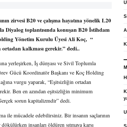
U
S
ının zirvesi B20 ve çalışma hayatına yönelik L20
umla Diyalog toplantısında konuşan B20 İstihdam
A
lding Yönetim Kurulu Üyesi Ali Koç, “
K
n ortadan kalkması gerekir.” dedi..
sına yerleşirken, İş dünyası ve Sivil Toplumla
M
rev Gücü Koordinatör Başkanı ve Koç Holding
H
ğına vurgu yaparak, “Eşitsizliğin ortadan
rekir. Ben en azından eşitsizliğin minimum
K
y
Gerçek sorun kapitalizmdir” dedi.
U
tma ile mücadele edebilirsiniz. Bir insanın saçlarının
r dökülürken insanları öldüren sıtmaya karşı
S