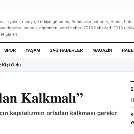
si, siyaset, medya, Türkiye gündemi, Sondakika haberler, Haber, haberl
ava durumu, memur, öğretmen, yerel haber, 2016 haberleri, 2016 türkiy
f Şiirleri
SPOR
YAŞAM
SAĞ HABERLER
MAGAZIN
HABE
2 Kişi Öldü
S
dan Kalkmalı”
H
için kapitalizmin ortadan kalkması gerekir
K
y