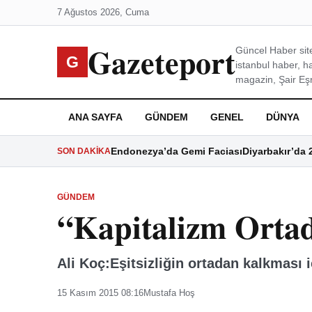
7 Ağustos 2026, Cuma
Gazeteport
Güncel Haber site
G
istanbul haber, h
magazin, Şair Eşre
ANA SAYFA
GÜNDEM
GENEL
DÜNYA
Endonezya’da Gemi Faciası
Diyarbakır’da 
SON DAKIKA
GÜNDEM
“Kapitalizm Orta
Ali Koç:Eşitsizliğin ortadan kalkması 
15 Kasım 2015 08:16
Mustafa Hoş