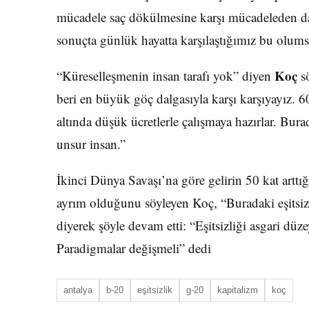
mücadele saç dökülmesine karşı mücadeleden da
sonuçta günlük hayatta karşılaştığımız bu olums
Koç
“Küreselleşmenin insan tarafı yok” diyen
sö
beri en büyük göç dalgasıyla karşı karşıyayız. 60
altında düşük ücretlerle çalışmaya hazırlar. Bur
unsur insan.”
İkinci Dünya Savaşı’na göre gelirin 50 kat arttı
ayrım olduğunu söyleyen Koç, “Buradaki eşitsiz
diyerek şöyle devam etti: “Eşitsizliği asgari düz
Paradigmalar değişmeli” dedi
antalya
b-20
eşitsizlik
g-20
kapitalizm
koç