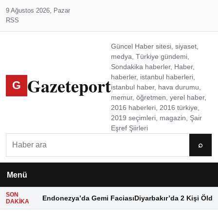
9 Ağustos 2026, Pazar
RSS
Güncel Haber sitesi, siyaset,
medya, Türkiye gündemi,
Sondakika haberler, Haber,
Gazeteport
haberler, istanbul haberleri,
G
istanbul haber, hava durumu,
memur, öğretmen, yerel haber,
2016 haberleri, 2016 türkiye,
2019 seçimleri, magazin, Şair
Eşref Şiirleri
Ara
⌕
Menü
SON
Endonezya’da Gemi Faciası
Diyarbakır’da 2 Kişi Öldü
DAKIKA