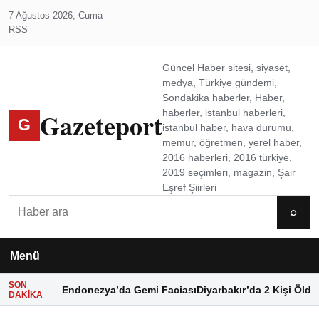
7 Ağustos 2026, Cuma
RSS
Güncel Haber sitesi, siyaset,
medya, Türkiye gündemi,
Sondakika haberler, Haber,
Gazeteport
haberler, istanbul haberleri,
G
istanbul haber, hava durumu,
memur, öğretmen, yerel haber,
2016 haberleri, 2016 türkiye,
2019 seçimleri, magazin, Şair
Eşref Şiirleri
Ara
⌕
Menü
SON
Endonezya’da Gemi Faciası
Diyarbakır’da 2 Kişi Öldü
DAKIKA