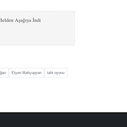
Belden Aşağıya İndi
oğan
Etyen Mahçupyan
taht oyunu