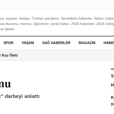
si, siyaset, medya, Türkiye gündemi, Sondakika haberler, Haber, haberl
ava durumu, memur, öğretmen, yerel haber, 2016 haberleri, 2016 türkiy
f Şiirleri
SPOR
YAŞAM
SAĞ HABERLER
MAGAZIN
HABE
2 Kişi Öldü
S
nu
H
 darbeyi anlattı
K
y