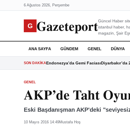
6 Ağustos 2026, Perşembe
Gazeteport
Güncel Haber site
G
istanbul haber, h
magazin, Şair Eşre
ANA SAYFA
GÜNDEM
GENEL
DÜNYA
Endonezya’da Gemi Faciası
Diyarbakır’da 
SON DAKIKA
GENEL
AKP’de Taht Oyu
Eski Başdanışman AKP'deki "seviyesiz"
10 Mayıs 2016 14:49
Mustafa Hoş