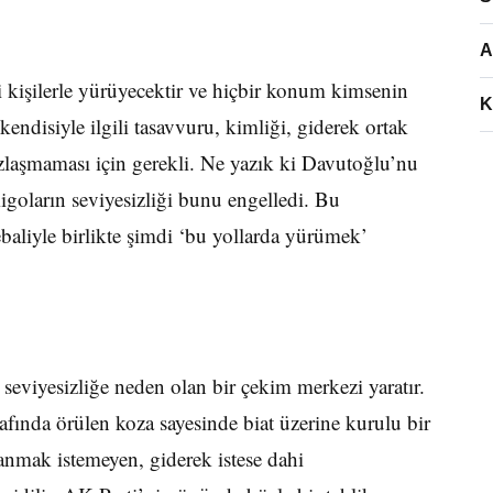
A
i kişilerle yürüyecektir ve hiçbir konum kimsenin
K
disiyle ilgili tasavvuru, kimliği, giderek ortak
zlaşmaması için gerekli. Ne yazık ki Davutoğlu’nu
goların seviyesizliği bunu engelledi. Bu
aliyle birlikte şimdi ‘bu yollarda yürümek’
seviyesizliğe neden olan bir çekim merkezi yaratır.
trafında örülen koza sayesinde biat üzerine kurulu bir
lanmak istemeyen, giderek istese dahi