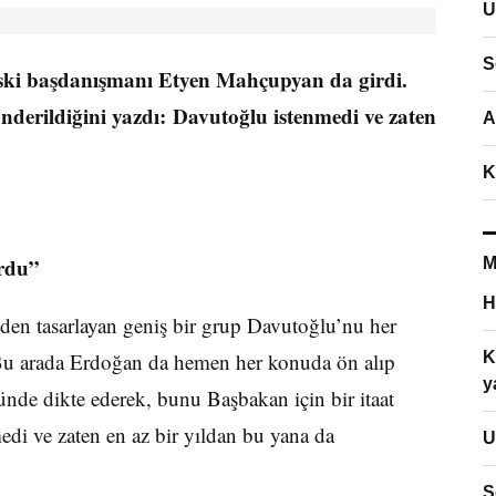
U
S
ski başdanışmanı Etyen Mahçupyan da girdi.
rildiğini yazdı: Davutoğlu istenmedi ve zaten
A
K
ordu”
M
H
nden tasarlayan geniş bir grup Davutoğlu’nu her
. Bu arada Erdoğan da hemen her konuda ön alıp
K
y
de dikte ederek, bunu Başbakan için bir itaat
di ve zaten en az bir yıldan bu yana da
U
S