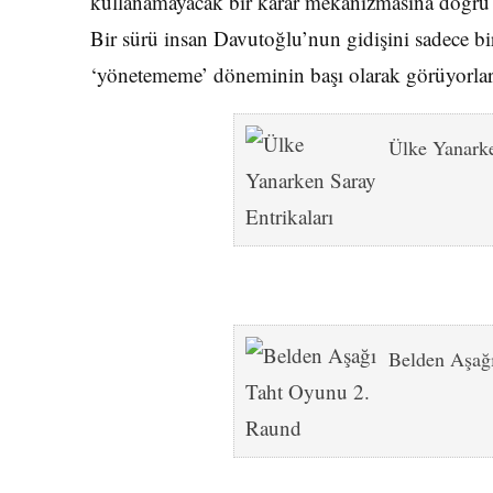
kullanamayacak bir karar mekanizmasına doğru gi
Bir sürü insan Davutoğlu’nun gidişini sadece bir 
‘yönetememe’ döneminin başı olarak görüyorlar v
Ülke Yanarke
Belden Aşağ