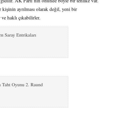
dilir. AK Parti’nin önünde böyle bir tehlike var.
kişinin ayrılması olarak değil, yeni bir
e haklı çıkabilirler.
n Saray Entrikaları
ı Taht Oyunu 2. Raund