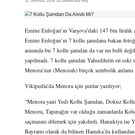
12 Temmuz 2016 15:28
Mustafa Hoş
Emine Erdoğan’ın Varşova’daki 147 bin liralık al
Emine Erdoğan’ın 7 kollu şamdana bakan fotoğra
arasında bu 7 kollu şamdan da var mı belli deği
yapılmadı. 7 kollu şamdan Yahudilerin en eski 
Menora’nın (Menorah) birçok sembolik anlamı v
Vikipedia’da Menora için şunlar yazılıyor;
“Menora yani Yedi Kollu Şamdan, Dokuz Kollu Ş
Menora, Tapınağın var olduğu zamanlarda Kohen
saçmasını dilemek için yakılırdı. Hanukiya ise Y
Bayramı olarak da bilinen Hanuka’da kullanıla