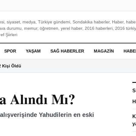
si, siyaset, medya, Türkiye gündemi, Sondakika haberler, Haber, haberl
ava durumu, memur, öğretmen, yerel haber, 2016 haberleri, 2016 türkiy
f Şiirleri
SPOR
YAŞAM
SAĞ HABERLER
MAGAZIN
HABE
2 Kişi Öldü
S
a Alındı Mı?
H
alışverişinde Yahudilerin en eski
K
y