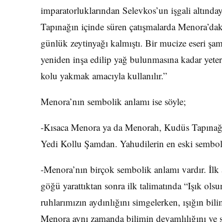
imparatorluklarından Selevkos’un işgali altınday
Tapınağın içinde süren çatışmalarda Menora’daki
günlük zeytinyağı kalmıştı. Bir mucize eseri şa
yeniden inşa edilip yağ bulunmasına kadar yeter
kolu yakmak amacıyla kullanılır.”
Menora’nın sembolik anlamı ise söyle;
-Kısaca Menora ya da Menorah, Kudüs Tapınağı’
Yedi Kollu Şamdan. Yahudilerin en eski semboll
-Menora’nın birçok sembolik anlamı vardır. İlk 
göğü yarattıktan sonra ilk talimatında “Işık ols
ruhlarımızın aydınlığını simgelerken, ışığın bil
Menora aynı zamanda bilimin devamlılığını ve 