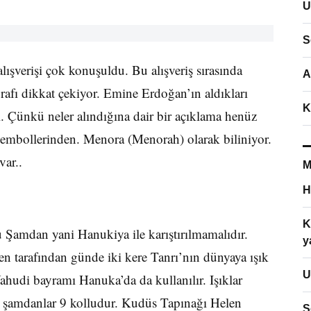
U
S
ışverişi çok konuşuldu. Bu alışveriş sırasında
A
fı dikkat çekiyor. Emine Erdoğan’ın aldıkları
K
l. Çünkü neler alındığına dair bir açıklama henüz
sembollerinden. Menora (Menorah) olarak biliniyor.
ar..
M
H
K
amdan yani Hanukiya ile karıştırılmamalıdır.
y
 tarafından günde iki kere Tanrı’nın dünyaya ışık
U
ahudi bayramı Hanuka’da da kullanılır. Işıklar
n şamdanlar 9 kolludur. Kudüs Tapınağı Helen
S