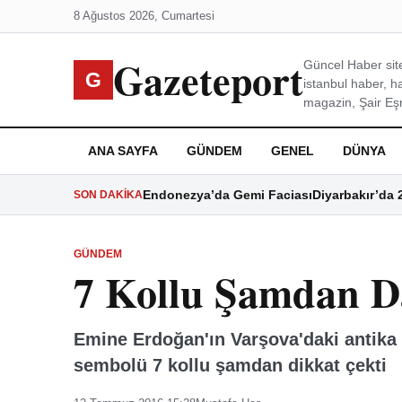
8 Ağustos 2026, Cumartesi
Gazeteport
Güncel Haber site
G
istanbul haber, h
magazin, Şair Eşre
ANA SAYFA
GÜNDEM
GENEL
DÜNYA
Endonezya’da Gemi Faciası
Diyarbakır’da 
SON DAKIKA
GÜNDEM
7 Kollu Şamdan D
Emine Erdoğan'ın Varşova'daki antika 
sembolü 7 kollu şamdan dikkat çekti