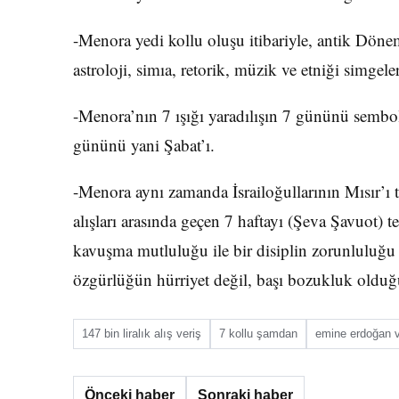
-Menora yedi kollu oluşu itibariyle, antik Dönem
astroloji, simıa, retorik, müzik ve etniği simgeler
-Menora’nın 7 ışığı yaradılışın 7 gününü sembol
gününü yani Şabat’ı.
-Menora aynı zamanda İsrailoğullarının Mısır’ı te
alışları arasında geçen 7 haftayı (Şeva Şavuot)
kavuşma mutluluğu ile bir disiplin zorunluluğu 
özgürlüğün hürriyet değil, başı bozukluk olduğ
147 bin liralık alış veriş
7 kollu şamdan
emine erdoğan 
Önceki haber
Sonraki haber