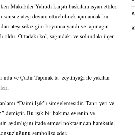
ken Makabiler Yahudi karşıtı baskılara isyan ettiler.
A
 sonsuz ateşi devam ettirebilmek için ancak bir
mdan ateşi sekiz gün boyunca yandı ve tapınağın
K
li oldu. Ortadaki kol, sağındaki ve solundaki üçer
nda ve Çadır Tapınak’ta zeytinyağı ile yakılan
eri.
anlamı “Daimi Işık”ı simgelemesidir. Tanrı yeri ve
un” demiştir. Bu ışık bir bakıma evrenin ve
imin aydınlığını ifade etmesi noktasından hareketle,
sonsuzluğunu sembolize eder.