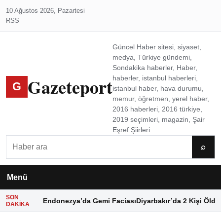
10 Ağustos 2026, Pazartesi
RSS
Güncel Haber sitesi, siyaset,
medya, Türkiye gündemi,
Sondakika haberler, Haber,
Gazeteport
haberler, istanbul haberleri,
G
istanbul haber, hava durumu,
memur, öğretmen, yerel haber,
2016 haberleri, 2016 türkiye,
2019 seçimleri, magazin, Şair
Eşref Şiirleri
Ara
⌕
Menü
SON
Endonezya’da Gemi Faciası
Diyarbakır’da 2 Kişi Öldü
DAKIKA