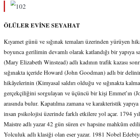
ÖLÜLER EVİNE SEYAHAT
Kıyamet günü ve sığınak temaları üzerinden yürüyen hikâ
boyunca gerilimin devamlı olarak katlandığı bir yapıya s
(Mary Elizabeth Winstead) adlı kadının trafik kazası sonra
sığınakta içeride Howard (John Goodman) adlı bir delini
hikâyelerinin (Kimyasal saldırı olduğu ve sığınakta kalmal
gerçekçiliğini sorgulayan ve üçüncü bir kişi Emmet’ın (Jo
arasında bulur. Kapatılma zamana ve karakteristik yapıya 
insan psikolojisi üzerinde farklı etkilere yol açar. 1794 y
Maistre adlı yazar 42 gün süren ev hapsine mahkûm edi
Yolculuk adlı klasiği olan eser yazar. 1981 Nobel Edebiy