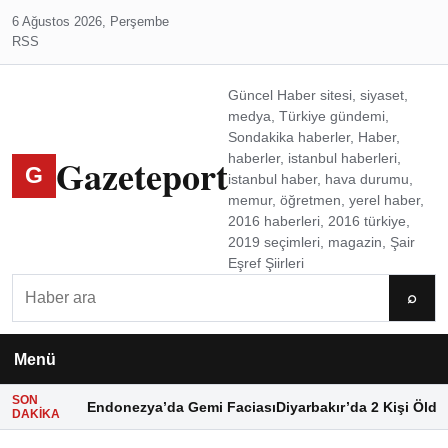
6 Ağustos 2026, Perşembe
RSS
Güncel Haber sitesi, siyaset,
medya, Türkiye gündemi,
Sondakika haberler, Haber,
Gazeteport
haberler, istanbul haberleri,
G
istanbul haber, hava durumu,
memur, öğretmen, yerel haber,
2016 haberleri, 2016 türkiye,
2019 seçimleri, magazin, Şair
Eşref Şiirleri
Ara
⌕
Menü
SON
Endonezya’da Gemi Faciası
Diyarbakır’da 2 Kişi Öldü
DAKIKA