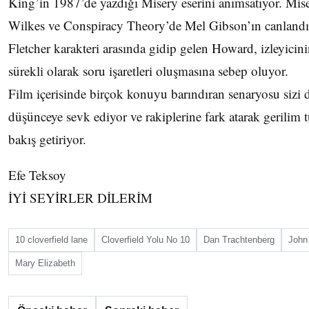
King’in 1987’de yazdığı Misery eserini anımsatıyor. Mis
Wilkes ve Conspiracy Theory’de Mel Gibson’ın canlandır
Fletcher karakteri arasında gidip gelen Howard, izleyicin
sürekli olarak soru işaretleri oluşmasına sebep oluyor.
Film içerisinde birçok konuyu barındıran senaryosu sizi 
düşünceye sevk ediyor ve rakiplerine fark atarak gerilim t
bakış getiriyor.
Efe Teksoy
İYİ SEYİRLER DİLERİM
10 cloverfield lane
Cloverfield Yolu No 10
Dan Trachtenberg
John
Mary Elizabeth