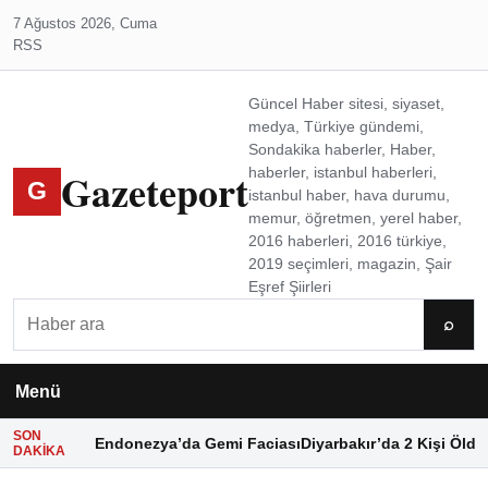
7 Ağustos 2026, Cuma
RSS
Güncel Haber sitesi, siyaset,
medya, Türkiye gündemi,
Sondakika haberler, Haber,
Gazeteport
haberler, istanbul haberleri,
G
istanbul haber, hava durumu,
memur, öğretmen, yerel haber,
2016 haberleri, 2016 türkiye,
2019 seçimleri, magazin, Şair
Eşref Şiirleri
Ara
⌕
Menü
SON
Endonezya’da Gemi Faciası
Diyarbakır’da 2 Kişi Öldü
DAKIKA