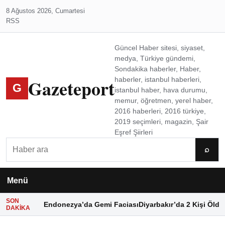
8 Ağustos 2026, Cumartesi
RSS
Güncel Haber sitesi, siyaset,
medya, Türkiye gündemi,
Sondakika haberler, Haber,
Gazeteport
haberler, istanbul haberleri,
G
istanbul haber, hava durumu,
memur, öğretmen, yerel haber,
2016 haberleri, 2016 türkiye,
2019 seçimleri, magazin, Şair
Eşref Şiirleri
Ara
⌕
Menü
SON
Endonezya’da Gemi Faciası
Diyarbakır’da 2 Kişi Öldü
DAKIKA