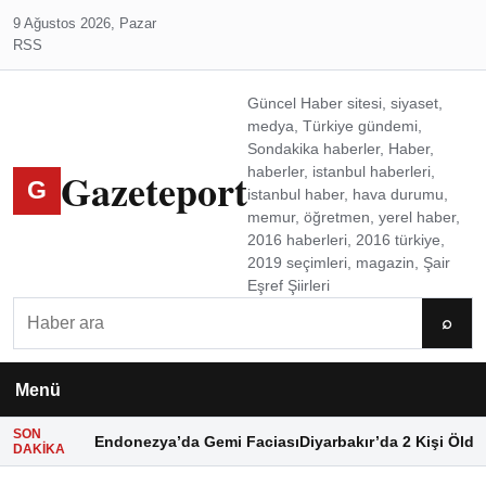
9 Ağustos 2026, Pazar
RSS
Güncel Haber sitesi, siyaset,
medya, Türkiye gündemi,
Sondakika haberler, Haber,
Gazeteport
haberler, istanbul haberleri,
G
istanbul haber, hava durumu,
memur, öğretmen, yerel haber,
2016 haberleri, 2016 türkiye,
2019 seçimleri, magazin, Şair
Eşref Şiirleri
Ara
⌕
Menü
SON
Endonezya’da Gemi Faciası
Diyarbakır’da 2 Kişi Öldü
DAKIKA