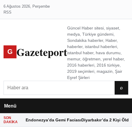
6 Ağustos 2026, Perşembe
RSS
Güncel Haber sitesi, siyaset,
medya, Türkiye gündemi,
Sondakika haberler, Haber,
Gazeteport
haberler, istanbul haberleri,
G
istanbul haber, hava durumu,
memur, öğretmen, yerel haber,
2016 haberleri, 2016 türkiye,
2019 seçimleri, magazin, Şair
Eşref Şiirleri
Ara
⌕
Menü
SON
Endonezya’da Gemi Faciası
Diyarbakır’da 2 Kişi Öldü
DAKIKA