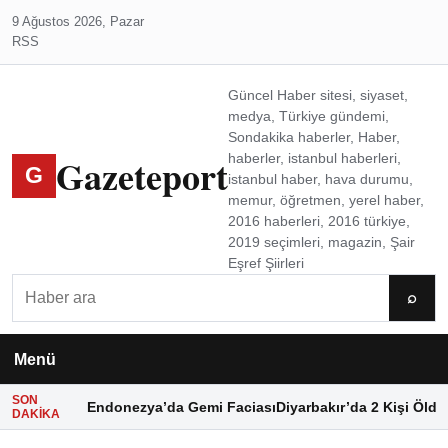
9 Ağustos 2026, Pazar
RSS
Güncel Haber sitesi, siyaset,
medya, Türkiye gündemi,
Sondakika haberler, Haber,
Gazeteport
haberler, istanbul haberleri,
G
istanbul haber, hava durumu,
memur, öğretmen, yerel haber,
2016 haberleri, 2016 türkiye,
2019 seçimleri, magazin, Şair
Eşref Şiirleri
Ara
⌕
Menü
SON
Endonezya’da Gemi Faciası
Diyarbakır’da 2 Kişi Öldü
DAKIKA