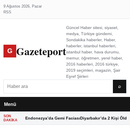
9 Ağustos 2026, Pazar
RSS
Güncel Haber sitesi, siyaset,
medya, Türkiye gündemi,
Sondakika haberler, Haber,
Gazeteport
haberler, istanbul haberleri,
G
istanbul haber, hava durumu,
memur, öğretmen, yerel haber,
2016 haberleri, 2016 türkiye,
2019 seçimleri, magazin, Şair
Eşref Şiirleri
Ara
⌕
Menü
SON
Endonezya’da Gemi Faciası
Diyarbakır’da 2 Kişi Öldü
DAKIKA