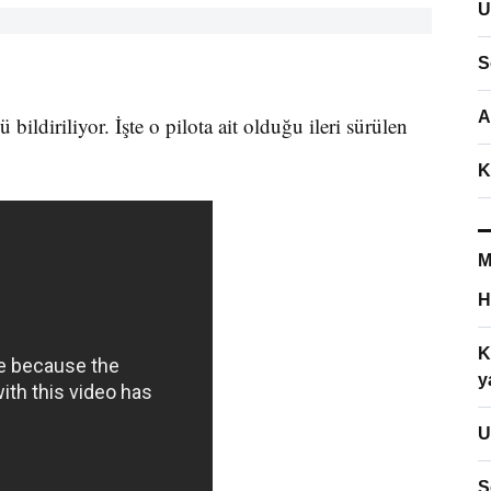
U
S
A
ldiriliyor. İşte o pilota ait olduğu ileri sürülen
K
M
H
K
y
U
S