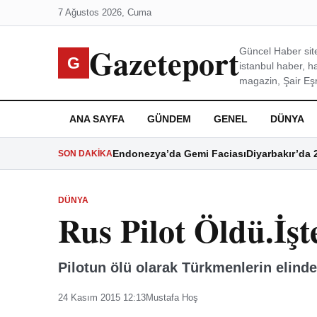
7 Ağustos 2026, Cuma
Gazeteport
Güncel Haber site
G
istanbul haber, h
magazin, Şair Eşre
ANA SAYFA
GÜNDEM
GENEL
DÜNYA
Endonezya’da Gemi Faciası
Diyarbakır’da 
SON DAKIKA
DÜNYA
Rus Pilot Öldü.İş
Pilotun ölü olarak Türkmenlerin elind
24 Kasım 2015 12:13
Mustafa Hoş