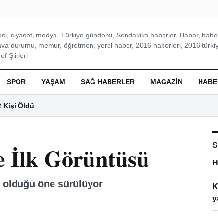
si, siyaset, medya, Türkiye gündemi, Sondakika haberler, Haber, haberl
ava durumu, memur, öğretmen, yerel haber, 2016 haberleri, 2016 türkiy
f Şiirleri
SPOR
YAŞAM
SAĞ HABERLER
MAGAZIN
HABE
2 Kişi Öldü
S
te İlk Görüntüsü
H
e olduğu öne sürülüyor
K
y