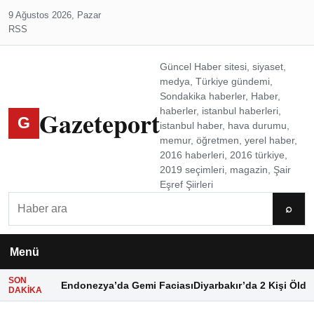
9 Ağustos 2026, Pazar
RSS
Güncel Haber sitesi, siyaset,
medya, Türkiye gündemi,
Sondakika haberler, Haber,
Gazeteport
haberler, istanbul haberleri,
G
istanbul haber, hava durumu,
memur, öğretmen, yerel haber,
2016 haberleri, 2016 türkiye,
2019 seçimleri, magazin, Şair
Eşref Şiirleri
Ara
⌕
Menü
SON
Endonezya’da Gemi Faciası
Diyarbakır’da 2 Kişi Öldü
DAKIKA