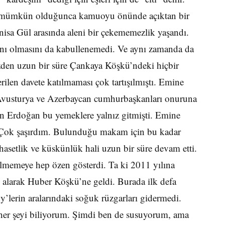
a, mümkün olduğunca kamuoyu önünde açıktan bir
sa Gül arasında aleni bir çekememezlik yaşandı.
 olmasını da kabullenemedi. Ve aynı zamanda da
den uzun bir süre Çankaya Köşkü’ndeki hiçbir
rilen davete katılmaması çok tartışılmıştı. Emine
, Avusturya ve Azerbaycan cumhurbaşkanları onuruna
an Erdoğan bu yemeklere yalnız gitmişti. Emine
“Çok şaşırdım. Bulunduğu makam için bu kadar
asetlik ve küskünlük hali uzun bir süre devam etti.
memeye hep özen gösterdi. Ta ki 2011 yılına
alarak Huber Köşkü’ne geldi. Burada ilk defa
dy’lerin aralarındaki soğuk rüzgarları gidermedi.
er şeyi biliyorum. Şimdi ben de susuyorum, ama