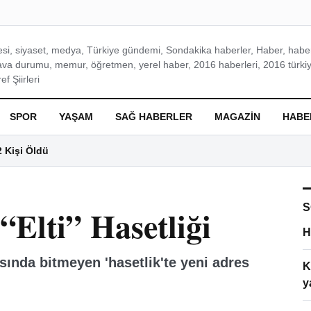
si, siyaset, medya, Türkiye gündemi, Sondakika haberler, Haber, haberl
ava durumu, memur, öğretmen, yerel haber, 2016 haberleri, 2016 türkiy
f Şiirleri
SPOR
YAŞAM
SAĞ HABERLER
MAGAZIN
HABE
2 Kişi Öldü
S
Elti” Hasetliği
H
ında bitmeyen 'hasetlik'te yeni adres
K
y