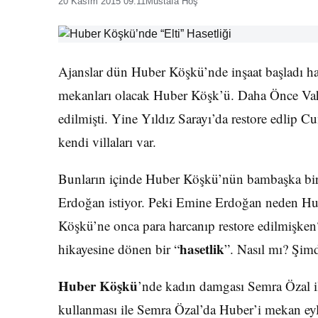
20 Kasım 2015 09:11
Mustafa Hoş
Ajanslar dün Huber Köşkü’nde inşaat başladı habe
mekanları olacak Huber Köşk’ü. Daha Önce Vahd
edilmişti. Yine Yıldız Sarayı’da restore edlip C
kendi villaları var.
Bunların içinde Huber Köşkü’nün bambaşka bi
Erdoğan istiyor. Peki Emine Erdoğan neden Hub
Köşkü’ne onca para harcanıp restore edilmişken?
hasetlik
hikayesine dönen bir “
”. Nasıl mı? Şim
Huber Köşkü
’nde kadın damgası Semra Özal i
kullanması ile Semra Özal’da Huber’i mekan ey