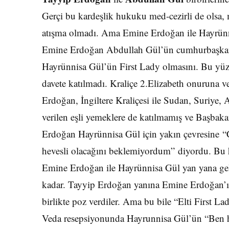
Gerçi bu kardeşlik hukuku med-cezirli de ols
atışma olmadı. Ama Emine Erdoğan ile Hayrünni
Emine Erdoğan Abdullah Gül’ün cumhurbaşkanı
Hayrünnisa Gül’ün First Lady olmasını. Bu yüz
davete katılmadı. Kraliçe 2.Elizabeth onuruna ve
Erdoğan, İngiltere Kraliçesi ile Sudan, Suriye
verilen eşli yemeklere de katılmamış ve Başbak
Erdoğan Hayrünnisa Gül için yakın çevresine 
hevesli olacağını beklemiyordum” diyordu. Bu h
Emine Erdoğan ile Hayrünnisa Gül yan yana gel
kadar. Tayyip Erdoğan yanına Emine Erdoğan’ı 
birlikte poz verdiler. Ama bu bile “Elti First La
Veda resepsiyonunda Hayrunnisa Gül’ün “Ben h