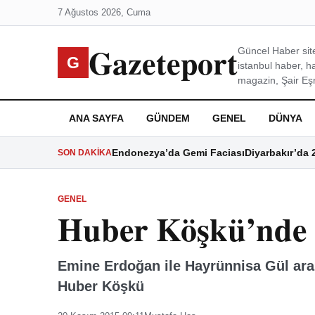
7 Ağustos 2026, Cuma
Gazeteport
Güncel Haber site
G
istanbul haber, h
magazin, Şair Eşre
ANA SAYFA
GÜNDEM
GENEL
DÜNYA
Endonezya’da Gemi Faciası
Diyarbakır’da 
SON DAKIKA
GENEL
Huber Köşkü’nde “
Emine Erdoğan ile Hayrünnisa Gül aras
Huber Köşkü