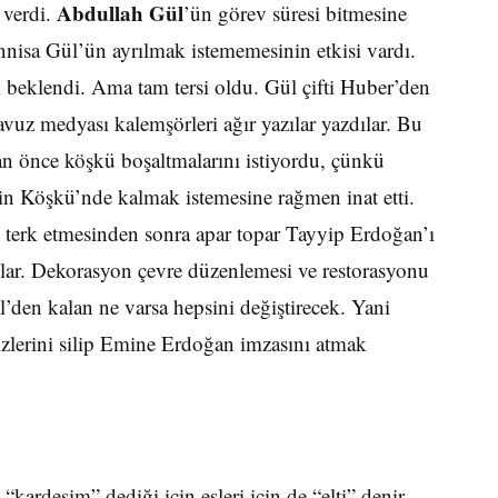
Abdullah Gül
 verdi.
’ün görev süresi bitmesine
nisa Gül’ün ayrılmak istememesinin etkisi vardı.
i beklendi. Ama tam tersi oldu. Gül çifti Huber’den
avuz medyası kalemşörleri ağır yazılar yazdılar. Bu
an önce köşkü boşaltmalarını istiyordu, çünkü
in Köşkü’nde kalmak istemesine rağmen inat etti.
 terk etmesinden sonra apar topar Tayyip Erdoğan’ı
dılar. Dekorasyon çevre düzenlemesi ve restorasyonu
l’den kalan ne varsa hepsini değiştirecek. Yani
zlerini silip Emine Erdoğan imzasını atmak
 “kardeşim” dediği için eşleri için de “elti” denir.