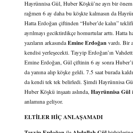
Hayrünnisa Gül, Huber Köşkü’ne ayrı bir önem
rağmen 6 ay daha bu köşkte kalmasın da Hayrün
Hatta Erdoğan çiftinden “Huber’de kalın” teklif
ayrılmayı geciktirdikçe homurtular arttı. Hatta h
Emine Erdoğan
yazıların arkasında
vardı. Bir 
kendisi yerleşecekti. Tayyip Erdoğan’ın Vahdett
Emine Erdoğan, Gül çiftinin 6 ay sonra Huber’i
da yanına alıp köşke geldi. 7.5 saat burada kal
da kendi tek tek belirledi. Şimdi Hayrünnisa Gü
Hayrünnisa Gül
Huber Köşkü inşaatı aslında,
i
anlamına geliyor.
ELTİLER HİÇ ANLAŞAMADI
Tayyip Erdoğan
Abdullah Gül
ile
birbirlerine