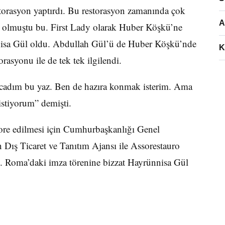
torasyon yaptırdı. Bu restorasyon zamanında çok
A
me olmuştu bu. First Lady olarak Huber Köşkü’ne
nnisa Gül oldu. Abdullah Gül’ü de Huber Köşkü’nde
K
rasyonu ile de tek tek ilgilendi.
arcadım bu yaz. Ben de hazıra konmak isterim. Ama
 istiyorum” demişti.
ore edilmesi için Cumhurbaşkanlığı Genel
an Dış Ticaret ve Tanıtım Ajansı ile Assorestauro
dı. Roma’daki imza törenine bizzat Hayrünnisa Gül