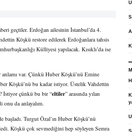
U
S
ri geçtiler. Erdoğan ailesinin İstanbul’da 4.
A
ettin Köşkü restore edilerek Erdoğanlara tahsis
K
umhurbaşkanlığı Külliyesi yapılacak. Kısıklı’da ise
M
r anlamı var. Çünkü Huber Köşkü’nü Emine
H
er Köşkü’nü bu kadar istiyor. Üstelik Vahdettin
eltiler
 İstiyor çünkü bu bir “
” arasında yılan
K
di onu da anlayalım.
y
U
le başladı. Turgut Özal’ın Huber Köşkü’nü
ledi. Köşkü çok sevmediğini hep söyleyen Semra
S