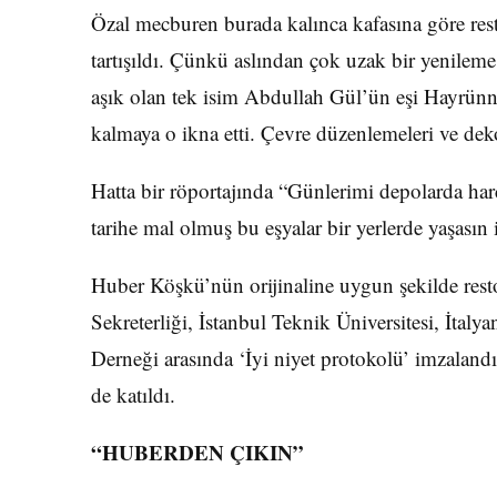
Özal mecburen burada kalınca kafasına göre res
tartışıldı. Çünkü aslından çok uzak bir yenile
aşık olan tek isim Abdullah Gül’ün eşi Hayrü
kalmaya o ikna etti. Çevre düzenlemeleri ve deko
Hatta bir röportajında “Günlerimi depolarda h
tarihe mal olmuş bu eşyalar bir yerlerde yaşasın
Huber Köşkü’nün orijinaline uygun şekilde rest
Sekreterliği, İstanbul Teknik Üniversitesi, İtaly
Derneği arasında ‘İyi niyet protokolü’ imzalan
de katıldı.
“HUBERDEN ÇIKIN”