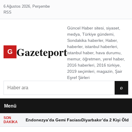
6 Ağustos 2026, Perşembe
RSS
Güncel Haber sitesi, siyaset,
medya, Türkiye gündemi,
Sondakika haberler, Haber,
Gazeteport
haberler, istanbul haberleri,
G
istanbul haber, hava durumu,
memur, öğretmen, yerel haber,
2016 haberleri, 2016 türkiye,
2019 seçimleri, magazin, Şair
Eşref Şiirleri
Ara
⌕
Menü
SON
Endonezya’da Gemi Faciası
Diyarbakır’da 2 Kişi Öldü
DAKIKA