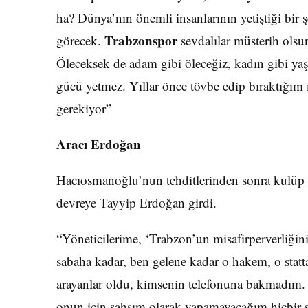
ha? Dünya’nın önemli insanlarının yetiştiği bir 
Trabzonspor
görecek.
sevdalılar müsterih olsu
Öleceksek de adam gibi öleceğiz, kadın gibi ya
gücü yetmez. Yıllar önce tövbe edip bıraktığım
gerekiyor”
Aracı Erdoğan
Hacıosmanoğlu’nun tehditlerinden sonra kulüp 
devreye Tayyip Erdoğan girdi.
“Yöneticilerime, ‘Trabzon’un misafirperverliğini
sabaha kadar, ben gelene kadar o hakem, o sta
arayanlar oldu, kimsenin telefonuna bakmadım
onun için şahsım olarak yapamayacağım hiçbir ş