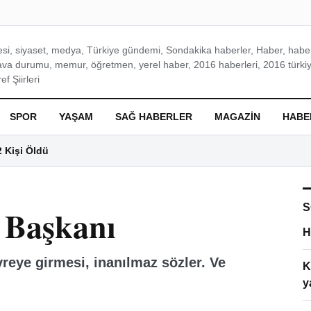
si, siyaset, medya, Türkiye gündemi, Sondakika haberler, Haber, haberl
ava durumu, memur, öğretmen, yerel haber, 2016 haberleri, 2016 türkiy
f Şiirleri
SPOR
YAŞAM
SAĞ HABERLER
MAGAZIN
HABE
2 Kişi Öldü
S
 Başkanı
H
reye girmesi, inanılmaz sözler. Ve
K
y