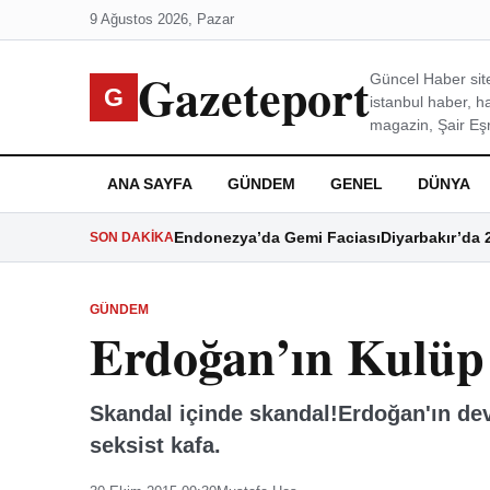
9 Ağustos 2026, Pazar
Gazeteport
Güncel Haber site
G
istanbul haber, h
magazin, Şair Eşre
ANA SAYFA
GÜNDEM
GENEL
DÜNYA
Endonezya’da Gemi Faciası
Diyarbakır’da 
SON DAKIKA
GÜNDEM
Erdoğan’ın Kulüp
Skandal içinde skandal!Erdoğan'ın dev
seksist kafa.