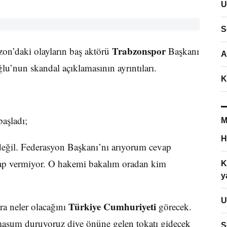
U
S
Trabzonspor
zon’daki olayların baş aktörü
Başkanı
A
’nun skandal açıklamasının ayrıntıları.
K
başladı;
M
H
eğil. Federasyon Başkanı’nı arıyorum cevap
ap vermiyor. O hakemi bakalım oradan kim
K
y
U
Türkiye Cumhuriyeti
ra neler olacağını
görecek.
Biz masum duruyoruz diye önüne gelen tokatı gidecek
S