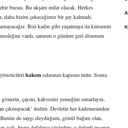
şehir burası. Bu akşam milat olacak. Herkes
A
n, daha bizim çekeceğimiz bir şey kalmadı.
şamayacağız. Bizi kadın gibi yaşatmaya da kimsenin
K
 mesleğim vardı, sanırım o günlere geri dönmem
hakem
yöneticileri
odasının kapısını tuttu. Sonra
 gösterin, çayını, kahvesini yemeğini ısmarlayın,
ttan çıkmayacak’ dedim. Devletin her kademesinden
. Benim de saygı duyduğum, gönül bağım olan,
ey yok, bunu defalarca söyledim; o değerli insanın