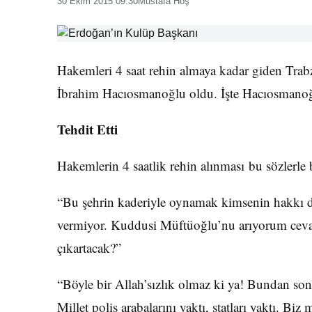
30 Ekim 2015 09:30
Mustafa Hoş
Hakemleri 4 saat rehin almaya kadar giden Trab
İbrahim Hacıosmanoğlu oldu. İşte Hacıosmanoğlu
Tehdit Etti
Hakemlerin 4 saatlik rehin alınması bu sözlerle 
“Bu şehrin kaderiyle oynamak kimsenin hakkı d
vermiyor. Kuddusi Müftüoğlu’nu arıyorum cev
çıkartacak?”
“Böyle bir Allah’sızlık olmaz ki ya! Bundan son
Millet polis arabalarını yaktı, statları yaktı. 