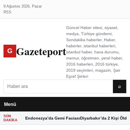
9 Ağustos 2026, Pazar
RSS
Güncel Haber sitesi, siyaset,
medya, Türkiye gündemi,
Sondakika haberler, Haber,
Gazeteport
haberler, istanbul haberleri,
G
istanbul haber, hava durumu,
memur, öğretmen, yerel haber,
2016 haberleri, 2016 türkiye,
2019 seçimleri, magazin, Şair
Eşref Şiirleri
Ara
⌕
Menü
SON
Endonezya’da Gemi Faciası
Diyarbakır’da 2 Kişi Öldü
DAKIKA