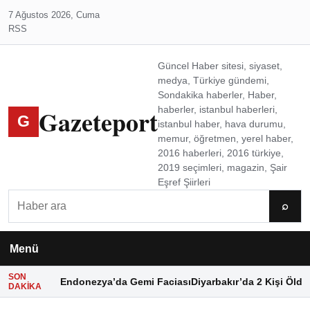
7 Ağustos 2026, Cuma
RSS
Güncel Haber sitesi, siyaset,
medya, Türkiye gündemi,
Sondakika haberler, Haber,
Gazeteport
haberler, istanbul haberleri,
G
istanbul haber, hava durumu,
memur, öğretmen, yerel haber,
2016 haberleri, 2016 türkiye,
2019 seçimleri, magazin, Şair
Eşref Şiirleri
Ara
⌕
Menü
SON
Endonezya’da Gemi Faciası
Diyarbakır’da 2 Kişi Öldü
DAKIKA