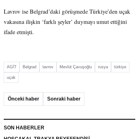
Lavrov ise Belgrad’daki görüşmede Türkiye’den uçak
vakasına ilişkin ‘farklı şeyler’ duymayı umut ettiğini
ifade etmişti.
AGİT
Belgrad
lavrov
Mevlüt Çavuşoğlu
rusya
türkiye
uçak
Önceki haber
Sonraki haber
SON HABERLER
HOŞÇAKAL TRAKYA BEYEFENDİSİ…