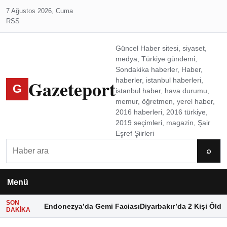
7 Ağustos 2026, Cuma
RSS
Güncel Haber sitesi, siyaset,
medya, Türkiye gündemi,
Sondakika haberler, Haber,
Gazeteport
haberler, istanbul haberleri,
G
istanbul haber, hava durumu,
memur, öğretmen, yerel haber,
2016 haberleri, 2016 türkiye,
2019 seçimleri, magazin, Şair
Eşref Şiirleri
Ara
⌕
Menü
SON
Endonezya’da Gemi Faciası
Diyarbakır’da 2 Kişi Öldü
DAKIKA