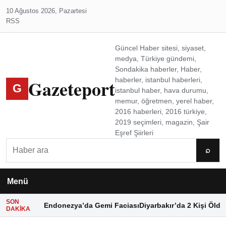
10 Ağustos 2026, Pazartesi
RSS
Güncel Haber sitesi, siyaset,
medya, Türkiye gündemi,
Sondakika haberler, Haber,
Gazeteport
haberler, istanbul haberleri,
G
istanbul haber, hava durumu,
memur, öğretmen, yerel haber,
2016 haberleri, 2016 türkiye,
2019 seçimleri, magazin, Şair
Eşref Şiirleri
Ara
⌕
Menü
SON
Endonezya’da Gemi Faciası
Diyarbakır’da 2 Kişi Öldü
DAKIKA