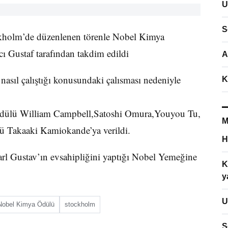
U
S
ckholm’de düzenlenen törenle Nobel Kimya
cı Gustaf tarafından takdim edildi
A
sıl çalıştığı konusundaki çalısması nedeniyle
K
dülü William Campbell,Satoshi Omura,Youyou Tu,
M
lü Takaaki Kamiokande’ya verildi.
H
Carl Gustav’ın evsahipliğini yaptığı Nobel Yemeğine
K
y
U
Nobel Kimya Ödülü
stockholm
S