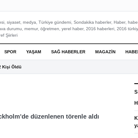
si, siyaset, medya, Türkiye gündemi, Sondakika haberler, Haber, haberl
ava durumu, memur, öğretmen, yerel haber, 2016 haberleri, 2016 türkiy
f Şiirleri
SPOR
YAŞAM
SAĞ HABERLER
MAGAZIN
HABE
2 Kişi Öldü
S
H
kholm'de düzenlenen törenle aldı
K
y