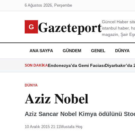
6 Ağustos 2026, Perşembe
Gazeteport
Güncel Haber site
G
istanbul haber, h
magazin, Şair Eşre
ANA SAYFA
GÜNDEM
GENEL
DÜNYA
Endonezya’da Gemi Faciası
Diyarbakır’da 
SON DAKIKA
DÜNYA
Aziz Nobel
Aziz Sancar Nobel Kimya ödülünü Stoc
10 Aralık 2015 21:11
Mustafa Hoş