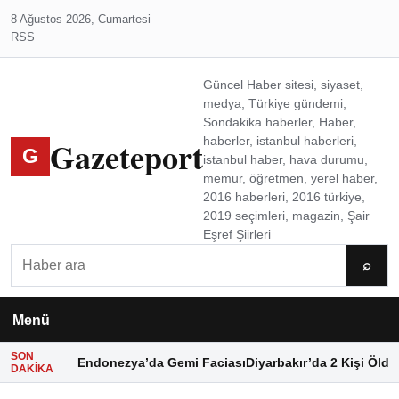
8 Ağustos 2026, Cumartesi
RSS
Güncel Haber sitesi, siyaset,
medya, Türkiye gündemi,
Sondakika haberler, Haber,
Gazeteport
haberler, istanbul haberleri,
G
istanbul haber, hava durumu,
memur, öğretmen, yerel haber,
2016 haberleri, 2016 türkiye,
2019 seçimleri, magazin, Şair
Eşref Şiirleri
Ara
⌕
Menü
SON
Endonezya’da Gemi Faciası
Diyarbakır’da 2 Kişi Öldü
DAKIKA