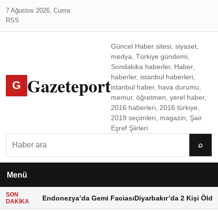
7 Ağustos 2026, Cuma
RSS
Güncel Haber sitesi, siyaset,
medya, Türkiye gündemi,
Sondakika haberler, Haber,
Gazeteport
haberler, istanbul haberleri,
G
istanbul haber, hava durumu,
memur, öğretmen, yerel haber,
2016 haberleri, 2016 türkiye,
2019 seçimleri, magazin, Şair
Eşref Şiirleri
Ara
⌕
Menü
SON
Endonezya’da Gemi Faciası
Diyarbakır’da 2 Kişi Öldü
DAKIKA