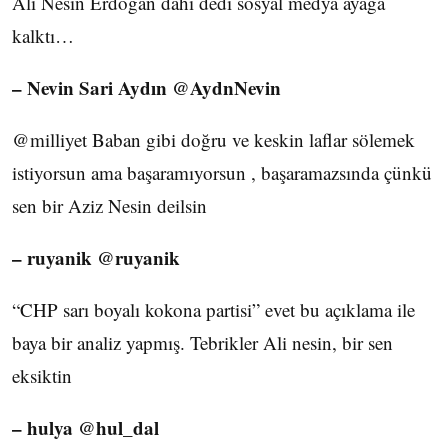
Ali Nesin Erdoğan dahi dedi sosyal medya ayağa
kalktı…
– Nevin Sari Aydın ‏@AydnNevin
@milliyet Baban gibi doğru ve keskin laflar sölemek
istiyorsun ama başaramıyorsun , başaramazsında çünkü
sen bir Aziz Nesin deilsin
– ruyanik ‏@ruyanik
“CHP sarı boyalı kokona partisi” evet bu açıklama ile
baya bir analiz yapmış. Tebrikler Ali nesin, bir sen
eksiktin
– hulya ‏@hul_dal