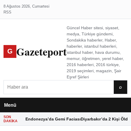
8 Ağustos 2026, Cumartesi
RSS
Güncel Haber sitesi, siyaset,
medya, Türkiye gündemi,
Sondakika haberler, Haber,
Gazeteport
haberler, istanbul haberleri,
G
istanbul haber, hava durumu,
memur, öğretmen, yerel haber,
2016 haberleri, 2016 türkiye,
2019 seçimleri, magazin, Şair
Eşref Şiirleri
Ara
⌕
Menü
SON
Endonezya’da Gemi Faciası
Diyarbakır’da 2 Kişi Öldü
DAKIKA