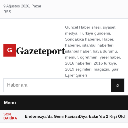
9 Ağustos 2026, Pazar
RSS
Güncel Haber sitesi, siyaset,
medya, Türkiye gündemi,
Sondakika haberler, Haber,
Gazeteport
haberler, istanbul haberleri,
G
istanbul haber, hava durumu,
memur, öğretmen, yerel haber,
2016 haberleri, 2016 türkiye,
2019 seçimleri, magazin, Şair
Eşref Şiirleri
Ara
⌕
Menü
SON
Endonezya’da Gemi Faciası
Diyarbakır’da 2 Kişi Öldü
DAKIKA