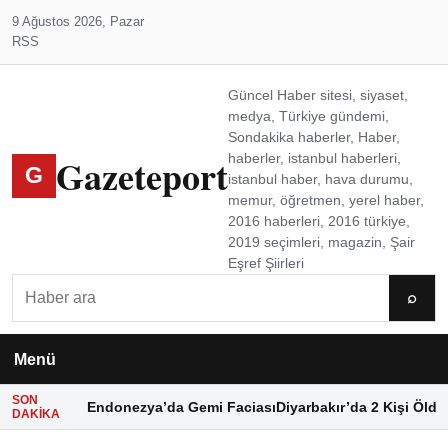
9 Ağustos 2026, Pazar
RSS
Güncel Haber sitesi, siyaset,
medya, Türkiye gündemi,
Sondakika haberler, Haber,
Gazeteport
haberler, istanbul haberleri,
G
istanbul haber, hava durumu,
memur, öğretmen, yerel haber,
2016 haberleri, 2016 türkiye,
2019 seçimleri, magazin, Şair
Eşref Şiirleri
Ara
⌕
Menü
SON
Endonezya’da Gemi Faciası
Diyarbakır’da 2 Kişi Öldü
DAKIKA