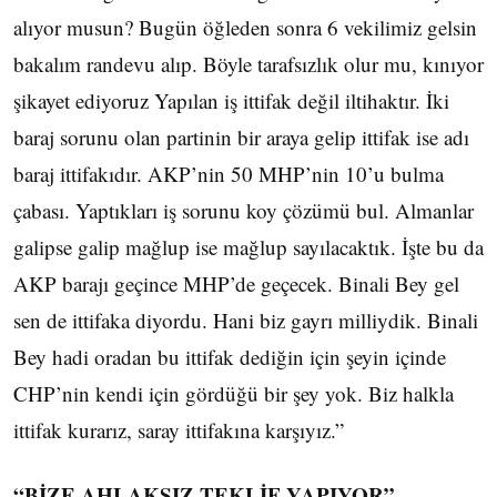
alıyor musun? Bugün öğleden sonra 6 vekilimiz gelsin
bakalım randevu alıp. Böyle tarafsızlık olur mu, kınıyor
şikayet ediyoruz Yapılan iş ittifak değil iltihaktır. İki
baraj sorunu olan partinin bir araya gelip ittifak ise adı
baraj ittifakıdır. AKP’nin 50 MHP’nin 10’u bulma
çabası. Yaptıkları iş sorunu koy çözümü bul. Almanlar
galipse galip mağlup ise mağlup sayılacaktık. İşte bu da
AKP barajı geçince MHP’de geçecek. Binali Bey gel
sen de ittifaka diyordu. Hani biz gayrı milliydik. Binali
Bey hadi oradan bu ittifak dediğin için şeyin içinde
CHP’nin kendi için gördüğü bir şey yok. Biz halkla
ittifak kurarız, saray ittifakına karşıyız.”
“BİZE AHLAKSIZ TEKLİF YAPIYOR”