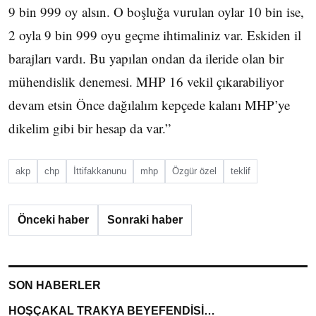
9 bin 999 oy alsın. O boşluğa vurulan oylar 10 bin ise,
2 oyla 9 bin 999 oyu geçme ihtimaliniz var. Eskiden il
barajları vardı. Bu yapılan ondan da ileride olan bir
mühendislik denemesi. MHP 16 vekil çıkarabiliyor
devam etsin Önce dağılalım kepçede kalanı MHP’ye
dikelim gibi bir hesap da var.”
akp
chp
İttifakkanunu
mhp
Özgür özel
teklif
Önceki haber
Sonraki haber
SON HABERLER
HOŞÇAKAL TRAKYA BEYEFENDİSİ…