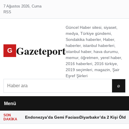
7 Ağustos 2026, Cuma
RSS
Güncel Haber sitesi, siyaset,
medya, Türkiye gündemi,
Sondakika haberler, Haber,
Gazeteport
haberler, istanbul haberleri,
G
istanbul haber, hava durumu,
memur, öğretmen, yerel haber,
2016 haberleri, 2016 türkiye,
2019 seçimleri, magazin, Şair
Eşref Şiirleri
Ara
⌕
Menü
SON
Endonezya’da Gemi Faciası
Diyarbakır’da 2 Kişi Öldü
DAKIKA