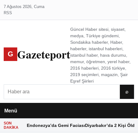
7 Ağustos 2026, Cuma
RSS
Güncel Haber sitesi, siyaset,
medya, Türkiye gündemi,
Sondakika haberler, Haber,
Gazeteport
haberler, istanbul haberleri,
G
istanbul haber, hava durumu,
memur, öğretmen, yerel haber,
2016 haberleri, 2016 türkiye,
2019 seçimleri, magazin, Şair
Eşref Şiirleri
Ara
⌕
Menü
SON
Endonezya’da Gemi Faciası
Diyarbakır’da 2 Kişi Öldü
DAKIKA